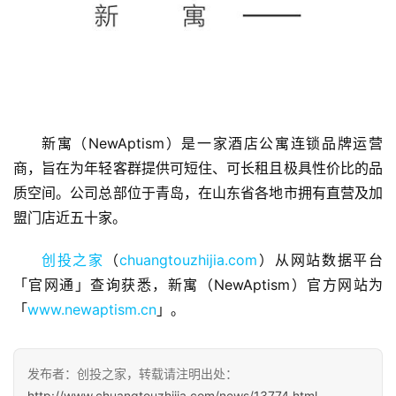
首
新寓（NewAptism）是一家酒店公寓连锁品牌运营
页
商，旨在为年轻客群提供可短住、可长租且极具性价比的品
质空间。公司总部位于青岛，在山东省各地市拥有直营及加
融
盟门店近五十家。
资
报
创投之家
（
chuangtouzhijia.com
）从网站数据平台
道
「官网通」查询获悉，新寓（NewAptism）官方网站为
「
www.newaptism.cn
」。
商
业
观
发布者：创投之家，转载请注明出处：
察
http://www.chuangtouzhijia.com/news/13774.html