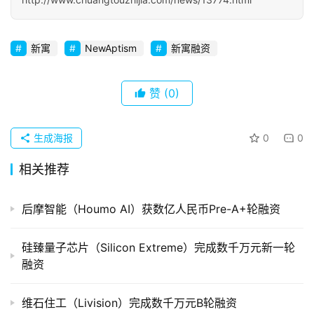
初
创
新寓
NewAptism
新寓融资
企
业
赞
(0)
品
投稿
牌
生成海报
0
0
发
布
相关推荐
登录
注册
并
后摩智能（Houmo AI）获数亿人民币Pre-A+轮融资
购
重
硅臻量子芯片（Silicon Extreme）完成数千万元新一轮
组
融资
公
维石住工（Livision）完成数千万元B轮融资
司