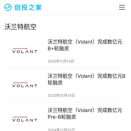
融
资
沃兰特航空
报
道
沃兰特航空（Volant）完成数亿元
B+轮融资
商
业
2025年11月14日
观
察
沃兰特航空（Volant）完成数亿元B
轮融资
初
创
2025年10月14日
企
业
沃兰特航空（Volant）完成数亿元
Pre-B轮融资
品
投稿
2024年12月31日