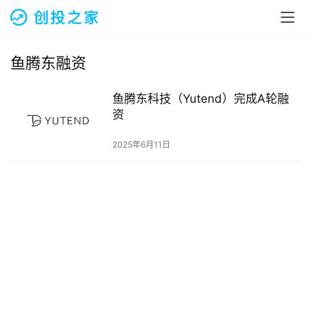
融
资
报
道
鱼腾东融资
商
鱼腾东科技（Yutend）完成A轮融
业
资
观
察
2025年6月11日
初
创
企
业
品
投稿
牌
发