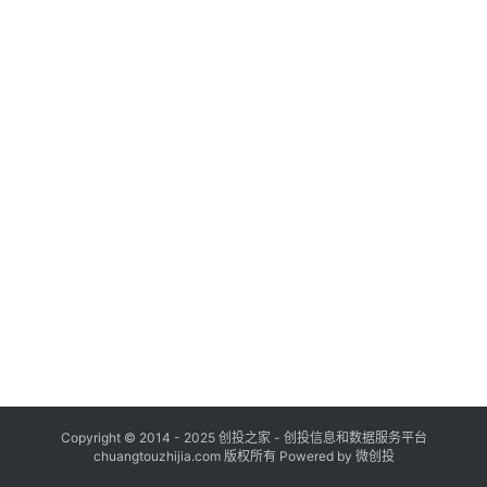
布
登录
注册
并
购
重
组
公
司
上
市
创
投
数
据
Copyright © 2014 - 2025 创投之家 - 创投信息和数据服务平台
chuangtouzhijia.com 版权所有 Powered by 微创投