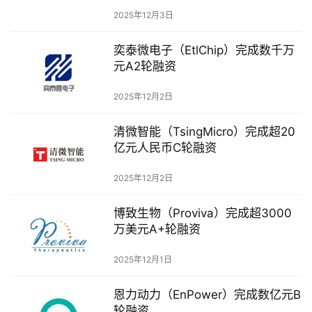
发
2025年12月3日
布
登录
注册
奕泰微电子（EtlChip）完成数千万
并
元A2轮融资
购
重
2025年12月2日
组
清微智能（TsingMicro）完成超20
亿元人民币C轮融资
公
司
2025年12月2日
上
市
博致生物（Proviva）完成超3000
万美元A+轮融资
创
投
2025年12月1日
数
据
恩力动力（EnPower）完成数亿元B
轮融资