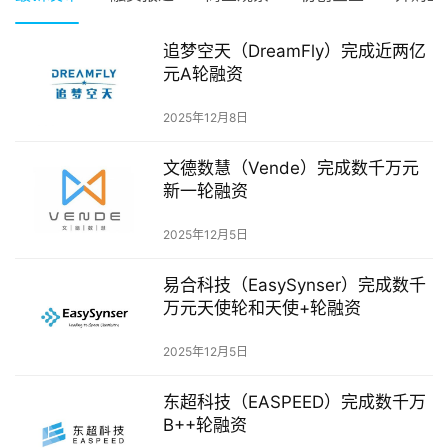
融
资
追梦空天（DreamFly）完成近两亿
元A轮融资
报
道
2025年12月8日
商
文德数慧（Vende）完成数千万元
业
新一轮融资
观
察
2025年12月5日
初
易合科技（EasySynser）完成数千
创
万元天使轮和天使+轮融资
企
业
2025年12月5日
东超科技（EASPEED）完成数千万
品
投稿
B++轮融资
牌