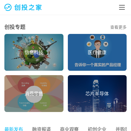
创投专题
查看更多
信息科技
医疗健康
消费零售
芯片半导体
首
页
最新发布
融资报道
商业观察
初创企业
并购重