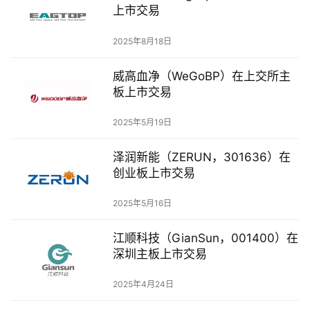
商
上市交易
业
观
2025年8月18日
察
威高血净（WeGoBP）在上交所主
初
板上市交易
创
2025年5月19日
企
业
泽润新能（ZERUN，301636）在
创业板上市交易
品
投稿
牌
2025年5月16日
发
布
江顺科技（GianSun，001400）在
登录
注册
深圳主板上市交易
并
购
2025年4月24日
重