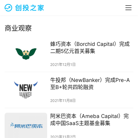
融
资
报
道
商业观察
商
蜂巧资本（Borchid Capital）完成
业
二期5亿元首关募集
观
察
2021年12月1日
牛投邦（NewBanker）完成Pre-A
初
至B+轮共四轮融资
创
企
2021年11月8日
业
阿米巴资本（Ameba Capital）完
品
成中国SaaS主题基金募集
投稿
牌
发
2021年11月2日