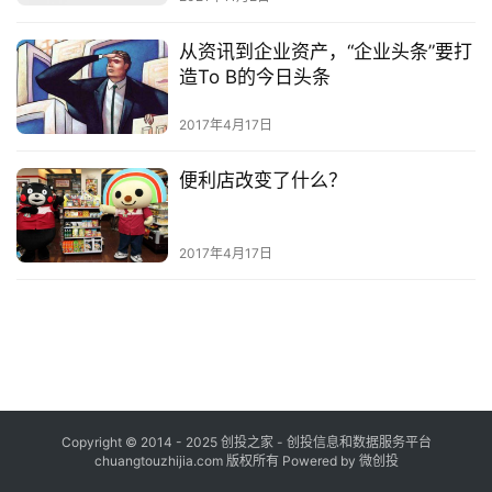
布
登录
注册
从资讯到企业资产，“企业头条”要打
并
造To B的今日头条
购
重
2017年4月17日
组
便利店改变了什么？
公
司
2017年4月17日
上
市
创
投
数
据
Copyright © 2014 - 2025 创投之家 - 创投信息和数据服务平台
chuangtouzhijia.com 版权所有 Powered by 微创投