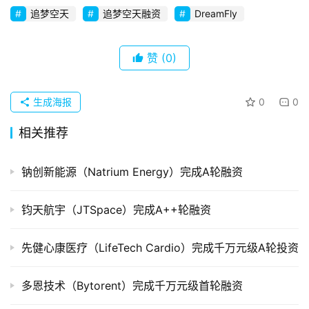
并
追梦空天
追梦空天融资
DreamFly
购
重
赞
(0)
组
公
生成海报
0
0
司
上
相关推荐
市
钠创新能源（Natrium Energy）完成A轮融资
创
投
钧天航宇（JTSpace）完成A++轮融资
数
据
先健心康医疗（LifeTech Cardio）完成千万元级A轮投资
创
多恩技术（Bytorent）完成千万元级首轮融资
业
学