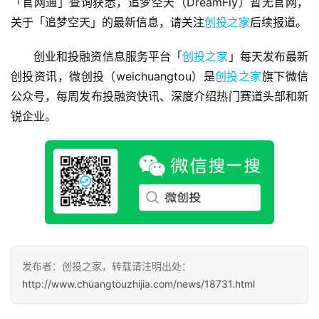
「官网通」查询获悉，追梦空天（DreamFly）暂无官网，
报
道
关于「追梦空天」的最新信息，请关注
创投之家
后续报道。
创业和投融资信息服务平台「
创投之家
」每天发布最新
商
创投资讯，微创投（weichuangtou）是
创投之家
旗下微信
业
观
公众号，每周发布投融资快讯、深度介绍热门赛道头部和新
察
锐企业。
初
创
企
业
品
投稿
牌
发布者：创投之家，转载请注明出处：
发
http://www.chuangtouzhijia.com/news/18731.html
布
登录
注册