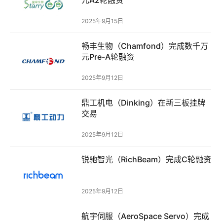
发
布
2025年9月15日
登录
注册
并
畅丰生物（Chamfond）完成数千万
购
元Pre-A轮融资
重
组
2025年9月12日
鼎工机电（Dinking）在新三板挂牌
公
交易
司
上
2025年9月12日
市
锐驰智光（RichBeam）完成C轮融资
创
投
数
2025年9月12日
据
航宇伺服（AeroSpace Servo）完成