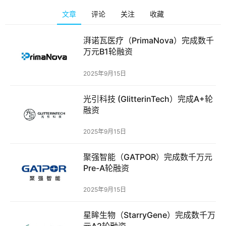
融
文章
评论
关注
收藏
资
报
湃诺瓦医疗（PrimaNova）完成数千
道
万元B1轮融资
2025年9月15日
商
业
光引科技 (GlitterinTech）完成A+轮
观
融资
察
2025年9月15日
初
创
聚强智能（GATPOR）完成数千万元
企
Pre-A轮融资
业
2025年9月15日
品
投稿
星眸生物（StarryGene）完成数千万
牌
元A2轮融资