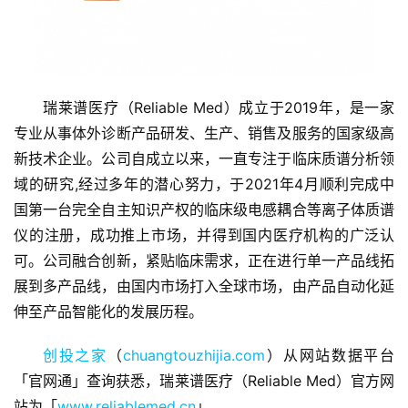
瑞莱谱医疗（Reliable Med）成立于2019年，是一家
专业从事体外诊断产品研发、生产、销售及服务的国家级高
新技术企业。公司自成立以来，一直专注于临床质谱分析领
首
页
域的研究,经过多年的潜心努力，于2021年4月顺利完成中
国第一台完全自主知识产权的临床级电感耦合等离子体质谱
融
仪的注册，成功推上市场，并得到国内医疗机构的广泛认
资
可。公司融合创新，紧贴临床需求，正在进行单一产品线拓
报
展到多产品线，由国内市场打入全球市场，由产品自动化延
道
伸至产品智能化的发展历程。
商
创投之家
（
chuangtouzhijia.com
）从网站数据平台
业
「官网通」查询获悉，瑞莱谱医疗（Reliable Med）官方网
观
站为「
www.reliablemed.cn
」。