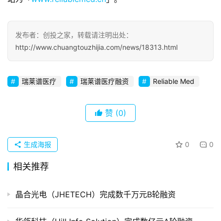
察
初
发布者：创投之家，转载请注明出处：
创
http://www.chuangtouzhijia.com/news/18313.html
企
业
瑞莱谱医疗
瑞莱谱医疗融资
Reliable Med
品
投稿
牌
赞
(0)
发
布
登录
注册
生成海报
0
0
并
购
相关推荐
重
组
晶合光电（JHETECH）完成数千万元B轮融资
公