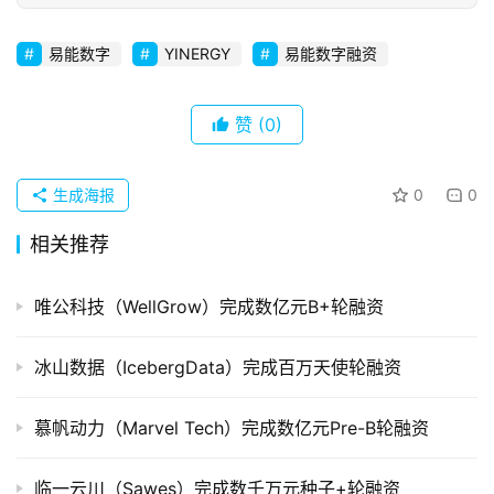
初
创
企
易能数字
YINERGY
易能数字融资
业
赞
(0)
品
投稿
牌
发
生成海报
0
0
布
相关推荐
登录
注册
并
唯公科技（WellGrow）完成数亿元B+轮融资
购
重
组
冰山数据（IcebergData）完成百万天使轮融资
公
慕帆动力（Marvel Tech）完成数亿元Pre-B轮融资
司
上
临一云川（Sawes）完成数千万元种子+轮融资