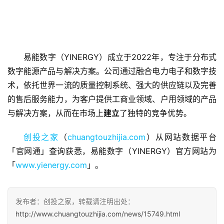
易能数字（YINERGY）成立于2022年，专注于分布式
首
页
数字能源产品与解决方案。公司通过融合电力电子和数字技
术，依托世界一流的质量控制系统、强大的供应链以及完善
融
的售后服务能力，为客户提供工商业领域、户用领域的产品
资
与解决方案，从而在市场上
建立
了独特的竞争优势。
报
道
创投之家
（
chuangtouzhijia.com
）从网站数据平台
「官网通」查询获悉，易能数字（YINERGY）官方网站为
商
「
www.yienergy.com
」。
业
观
察
发布者：创投之家，转载请注明出处：
http://www.chuangtouzhijia.com/news/15749.html