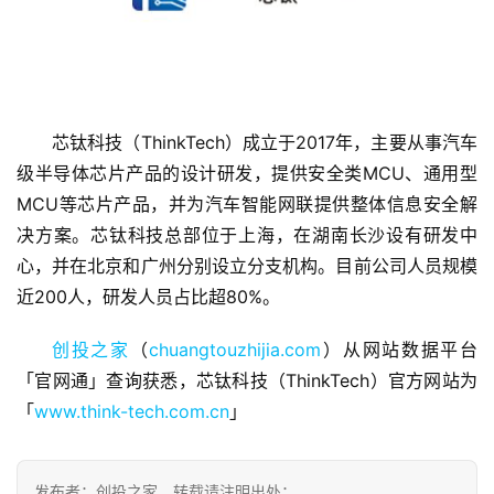
芯钛科技（ThinkTech）成立于2017年，主要从事汽车
级半导体芯片产品的设计研发，提供安全类MCU、通用型
首
MCU等芯片产品，并为汽车智能网联提供整体信息安全解
页
决方案。芯钛科技总部位于上海，在湖南长沙设有研发中
融
心，并在北京和广州分别设立分支机构。目前公司人员规模
资
近200人，研发人员占比超80%。
报
道
创投之家
（
chuangtouzhijia.com
）从网站数据平台
「官网通」查询获悉，芯钛科技（ThinkTech）官方网站为
商
「
www.think-tech.com.cn
」
业
观
察
发布者：创投之家，转载请注明出处：