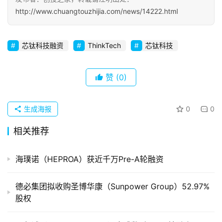
http://www.chuangtouzhijia.com/news/14222.html
初
创
芯钛科技融资
ThinkTech
芯钛科技
企
业
赞
(0)
品
投稿
牌
生成海报
0
0
发
布
相关推荐
登录
注册
并
海璞诺（HEPROA）获近千万Pre-A轮融资
购
重
组
德必集团拟收购圣博华康（Sunpower Group）52.97%
股权
公