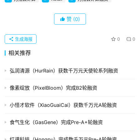
企
业
赞
(0)
品
投稿
牌
生成海报
0
0
发
相关推荐
布
登录
注册
弘润清源（HurRain）获数千万元天使轮系列融资
并
购
重
像素绽放（PixelBloom）完成B2轮融资
组
小怪才软件（XiaoGuaiCai）获数千万元A轮融资
公
司
食气生化（GasGene）完成Pre-A+轮融资
上
市
红谱科技（Hongpu）完成数千万元Pre-A轮融资