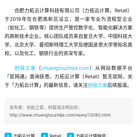
合肥力拓云计算科技有限公司（力拓云计算，Retall）
于2019年在合肥高新区设立，是一家专业为流程型企业
（如化工、钢铁等）提供生产管控数字化、智能化解决方案
首
页
的高新技术企业。核心团队成员来自复旦大学、中国科技大
学、北京大学、曼彻斯特理工大学及德国波恩大学等知名高
融
校，以及化工、钢铁行业的资深专家。
资
报
创投之家
（
chuangtouzhijia.com
）从网站数据平台
道
「官网通」查询获悉，力拓云计算（Retall）暂无官网，关
于「力拓云计算」的最新信息，请关注
创投之家
后续报道。
商
业
观
发布者：创投之家，转载请注明出处：
察
http://www.chuangtouzhijia.com/news/12080.html
初
力拓云计算
Retall
力拓云计算融资
创