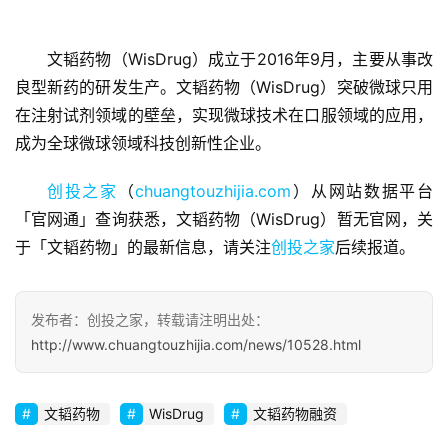
文韬药物（WisDrug）成立于2016年9月，主要从事改
首
良型新药的研发生产。文韬药物（WisDrug）突破微球只用
页
在注射试剂领域的壁垒，实现微球技术在口服领域的应用，
成为全球微球领域科技创新性企业。
融
资
创投之家
（
chuangtouzhijia.com
）从网站数据平台
报
「官网通」查询获悉，文韬药物（WisDrug）暂无官网，关
道
于「文韬药物」的最新信息，请关注
创投之家
后续报道。
商
业
发布者：创投之家，转载请注明出处：
观
http://www.chuangtouzhijia.com/news/10528.html
察
初
文韬药物
WisDrug
文韬药物融资
创