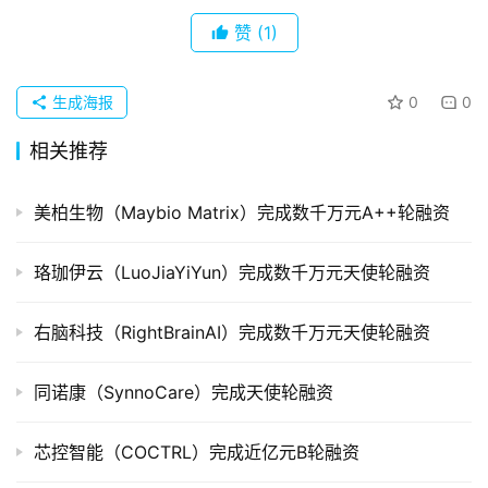
企
赞
(1)
业
品
生成海报
0
0
投稿
牌
发
相关推荐
布
登录
注册
美柏生物（Maybio Matrix）完成数千万元A++轮融资
并
购
珞珈伊云（LuoJiaYiYun）完成数千万元天使轮融资
重
组
右脑科技（RightBrainAI）完成数千万元天使轮融资
公
同诺康（SynnoCare）完成天使轮融资
司
上
市
芯控智能（COCTRL）完成近亿元B轮融资