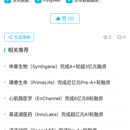
创
企
业
赞
(0)
品
生成海报
0
0
投稿
牌
发
相关推荐
布
登录
注册
申基生物（Synthgene）完成A+轮超3亿元融资
并
购
璞睿生命（PrimeLife）完成近亿元Pre-A+轮融资
重
组
心航路医学（EnChannel）完成6亿元B轮融资
公
司
英诺湖医药（InnoLake）完成超亿元A1轮融资
上
市