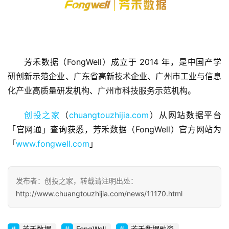
首
芳禾数据（FongWell）成立于 2014 年，是中国产学
页
研创新示范企业、广东省高新技术企业、广州市工业与信息
化产业高质量研发机构、广州市科技服务示范机构。
融
资
创投之家
（
chuangtouzhijia.com
）从网站数据平台
报
「官网通」查询获悉，芳禾数据（FongWell）官方网站为
道
「
www.fongwell.com
」
商
业
发布者：创投之家，转载请注明出处：
观
http://www.chuangtouzhijia.com/news/11170.html
察
初
芳禾数据
FongWell
芳禾数据融资