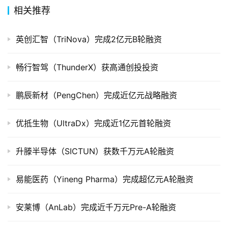
组
相关推荐
公
英创汇智（TriNova）完成2亿元B轮融资
司
上
市
畅行智驾（ThunderX）获高通创投投资
创
鹏辰新材（PengChen）完成近亿元战略融资
投
数
优抵生物（UltraDx）完成近1亿元首轮融资
据
升滕半导体（SICTUN）获数千万元A轮融资
创
业
易能医药（Yineng Pharma）完成超亿元A轮融资
学
院
安莱博（AnLab）完成近千万元Pre-A轮融资