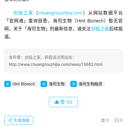
业
创投之家
（
chuangtouzhijia.com
）从网站数据平台
观
察
「官网通」查询获悉，海司生物（Hint Biotech）暂无官
网，关于「海司生物」的最新信息，请关注
创投之家
后续报
初
道。
创
企
业
发布者：创投之家，转载请注明出处：
http://www.chuangtouzhijia.com/news/13662.html
品
投稿
牌
Hint Biotech
海司生物
海司生物融资
发
布
登录
注册
赞
(0)
并
购
生成海报
0
0
重