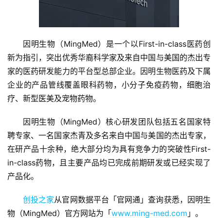
因明生物（MingMed）是一个以First-in-class医药创
新为指引，突出优秀华裔科学家及来自中国与美国的杰出专
家的医药研发能力的平台型总部企业。因明生物医药及下属
企业的产品管线覆盖眼科药物，小分子免疫药物，细胞治
首
疗、新型医美及宠物药物。
页
因明生物（MingMed）核心研发团队包括五名国家特
融
聘专家、一名国家杰青及多名来自中国与美国的杰出专家，
资
在研产品十余种，绝大部分均为具有竞争力的突破性First-
报
道
in-class药物，且主要产品均已完成前期研发或已经实现了
产品化。
商
创投之家
从官网数据平台「官网通」查询获悉，因明生
业
观
物（MingMed）官方网站为「
www.ming-med.com
」。