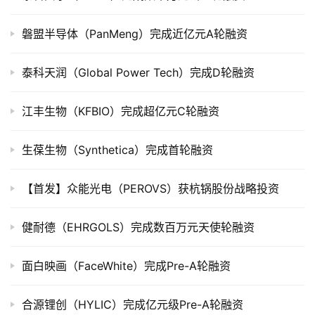
公
司
上
磐盟半导体（PanMeng）完成近亿元A轮融资
市
泰科天润（Global Power Tech）完成D轮融资
创
投
江丰生物（KFBIO）完成超亿元C轮融资
数
据
生葆生物（Synthetica）完成首轮融资
创
【首发】众能光电（PEROVS）获杭锅股份战略投资
业
学
健耐德（EHRGOLS）完成数百万元天使轮融资
院
面白映画（FaceWhite）完成Pre-A轮融资
合源锂创（HYLIC）完成亿元级Pre-A轮融资