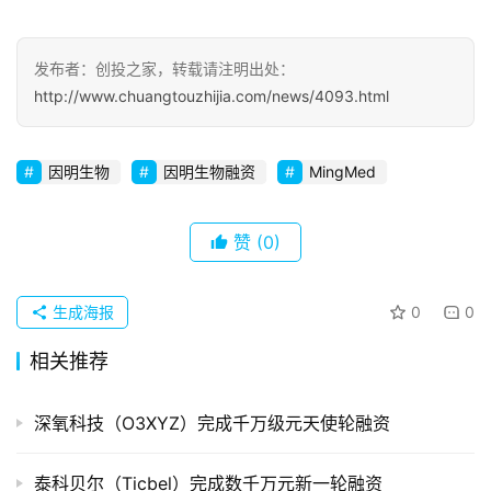
察
发布者：创投之家，转载请注明出处：
初
http://www.chuangtouzhijia.com/news/4093.html
创
企
业
因明生物
因明生物融资
MingMed
品
投稿
牌
赞
(0)
发
布
生成海报
0
0
登录
注册
并
相关推荐
购
重
深氧科技（O3XYZ）完成千万级元天使轮融资
组
泰科贝尔（Ticbel）完成数千万元新一轮融资