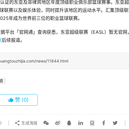
BA）认证的东亚及菲律宾地区年度顶级职业俱乐部篮球赛事。东亚
篮球联赛以及娱乐体验，同时提升该地区的运动水平。汇集顶级联
025年成为世界前三位的职业篮球联赛。
据平台「官网通」查询获悉，东亚超级联赛（EASL）暂无官网
家
后续报道。
huangtouzhijia.com/news/11844.html
资
赞
(0)
0
生成海报