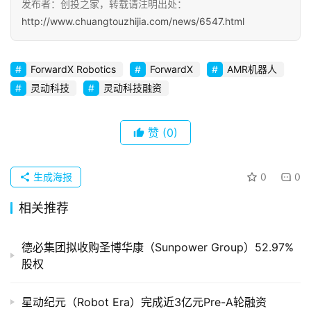
发布者：创投之家，转载请注明出处：
察
http://www.chuangtouzhijia.com/news/6547.html
初
创
ForwardX Robotics
ForwardX
AMR机器人
企
灵动科技
灵动科技融资
业
赞
(0)
品
投稿
牌
发
生成海报
0
0
布
相关推荐
登录
注册
并
购
德必集团拟收购圣博华康（Sunpower Group）52.97%
重
股权
组
星动纪元（Robot Era）完成近3亿元Pre-A轮融资