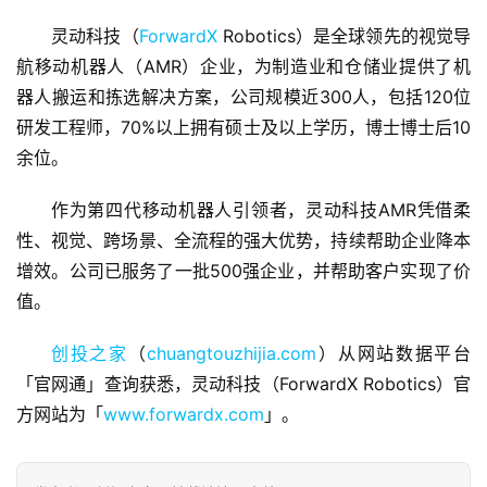
灵动科技（
ForwardX
 Robotics）是全球领先的视觉导
航移动机器人（AMR）企业，为制造业和仓储业提供了机
器人搬运和拣选解决方案，公司规模近300人，包括120位
研发工程师，70%以上拥有硕士及以上学历，博士博士后10
余位。
首
作为第四代移动机器人引领者，灵动科技AMR凭借柔
页
性、视觉、跨场景、全流程的强大优势，持续帮助企业降本
增效。公司已服务了一批500强企业，并帮助客户实现了价
融
值。
资
报
创投之家
（
chuangtouzhijia.com
）从网站数据平台
道
「官网通」查询获悉，灵动科技（ForwardX Robotics）官
方网站为「
www.forwardx.com
」。
商
业
观