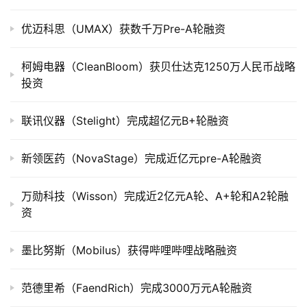
公
司
优迈科思（UMAX）获数千万Pre-A轮融资
上
市
柯姆电器（CleanBloom）获贝仕达克1250万人民币战略
投资
创
投
联讯仪器（Stelight）完成超亿元B+轮融资
数
据
新领医药（NovaStage）完成近亿元pre-A轮融资
创
万勋科技（Wisson）完成近2亿元A轮、A+轮和A2轮融
业
资
学
院
墨比努斯（Mobilus）获得哔哩哔哩战略融资
范德里希（FaendRich）完成3000万元A轮融资