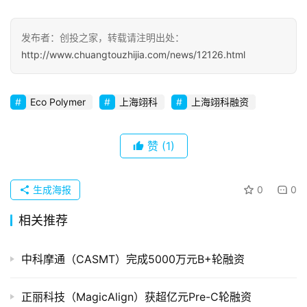
察
发布者：创投之家，转载请注明出处：
初
http://www.chuangtouzhijia.com/news/12126.html
创
企
业
Eco Polymer
上海翊科
上海翊科融资
品
投稿
赞
(1)
牌
发
布
生成海报
0
0
登录
注册
并
相关推荐
购
重
中科摩通（CASMT）完成5000万元B+轮融资
组
正丽科技（MagicAlign）获超亿元Pre-C轮融资
公