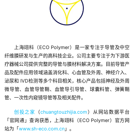
上海翊科（ECO Polymer）是一家专注于导管及中空
首
纤维膜研发与生产的高科技企业。公司主要专注于为下游医
页
疗器械公司提供完整的导管与膜材料解决方案。目前导管产
品及配件应用领域涵盖消化科、心血管及外周、神经介入、
融
泌尿和 IVD检测等多个科目相关，核心产品包括神经及外周
资
微导管、血管导管鞘、血管导引导管、球囊料管、弹簧鞘
报
管、一次性内窥镜导管等及相关配件。
道
创投之家
（
chuangtouzhijia.com
）从网站数据平台
商
「官网通」查询获悉，上海翊科（ECO Polymer）官方网
业
站为「
www.sh-eco.com.cn
」。
观