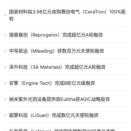
司
国瓷材料拟3.98亿元收购赛创电气（CeraTron）100%股
上
权
市
瑞普晨创（Reprogenix）完成超亿元A轮融资
创
投
数
中导辰远（Mleading）获数百万元天使轮融资
据
泽升科技（3A Materials）完成超亿元A轮融资
创
业
安擎（Engine Tech）完成B轮亿元级融资
学
院
纳米紫外光刻设备提供商Eulitha获AGIC战略投资
砺算科技（LiSuan）完成数亿元天使轮融资