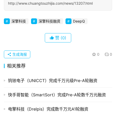
http://www.chuangtouzhijia.com/news/13207.html
初
创
企
深擎科技
深擎科技融资
DeepQ
业
品
赞
(0)
投稿
牌
发
生成海报
0
0
布
登录
注册
相关推荐
并
购
钨铱电子（UNICCT）完成千万元级Pre-A轮融资
重
组
快手哥智能（SmartSort）完成Pre-A轮数千万元融资
公
电擎科技（Drelpis）完成数千万元A1轮融资
司
上