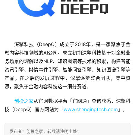
首
深擎科技（DeepQ）成立于2018年，是一家聚焦于金
页
融内容科技领域的AI公司。成立初期深擎科技基于对金融业
务场景的理解以及NLP、知识图谱等技术的积累，构建智能
融
资讯引擎、舆情事件引擎、智能问答引擎、知识图谱引擎等
资
产品。在之后的发展过程中，深擎逐步整合团队，集中资
报
道
源，聚焦于金融内容科技这一细分赛道。
创投之家
从官网数据平台「官网通」查询获悉，深擎科
商
业
技（DeepQ）官方网站为「
www.shenqingtech.com
」。
观
察
发布者：创投之家，转载请注明出处：