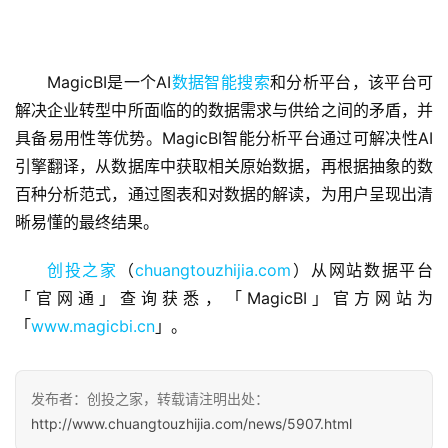
MagicBI是一个AI
数据智能搜索
和分析平台，该平台可
解决企业转型中所面临的的数据需求与供给之间的矛盾，并
首
具备易用性等优势。MagicBI智能分析平台通过可解决性AI
页
引擎翻译，从数据库中获取相关原始数据，再根据抽象的数
百种分析范式，通过图表和对数据的解读，为用户呈现出清
融
晰易懂的最终结果。
资
报
创投之家
（
chuangtouzhijia.com
）从网站数据平台
道
「官网通」查询获悉，「MagicBI」官方网站为
「
www.magicbi.cn
」。
商
业
观
发布者：创投之家，转载请注明出处：
察
http://www.chuangtouzhijia.com/news/5907.html