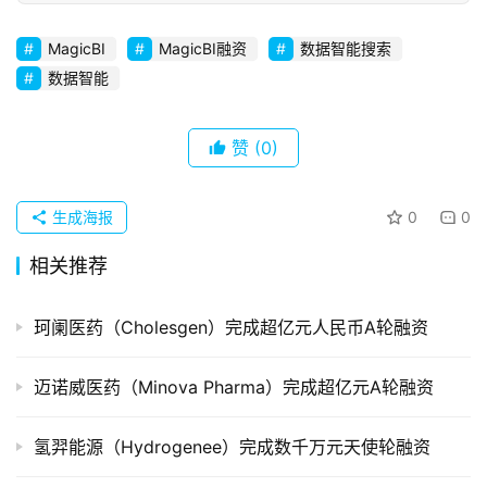
初
创
MagicBI
MagicBI融资
数据智能搜索
企
数据智能
业
赞
(0)
品
投稿
牌
发
生成海报
0
0
布
相关推荐
登录
注册
并
购
珂阑医药（Cholesgen）完成超亿元人民币A轮融资
重
组
迈诺威医药（Minova Pharma）完成超亿元A轮融资
公
氢羿能源（Hydrogenee）完成数千万元天使轮融资
司
上