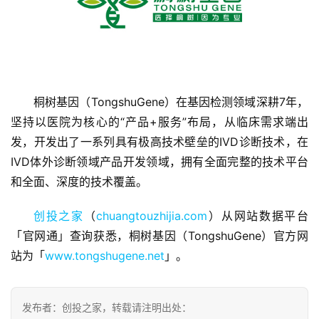
首
桐树基因（TongshuGene）在基因检测领域深耕7年，
页
坚持以医院为核心的“产品+服务”布局，从临床需求端出
发，开发出了一系列具有极高技术壁垒的IVD诊断技术，在
融
IVD体外诊断领域产品开发领域，拥有全面完整的技术平台
资
和全面、深度的技术覆盖。
报
道
创投之家
（
chuangtouzhijia.com
）从网站数据平台
「官网通」查询获悉，桐树基因（TongshuGene）官方网
商
站为「
www.tongshugene.net
」。
业
观
察
发布者：创投之家，转载请注明出处：