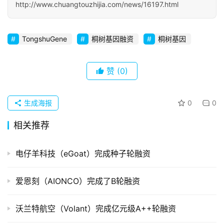
http://www.chuangtouzhijia.com/news/16197.html
初
创
企
TongshuGene
桐树基因融资
桐树基因
业
赞
(0)
品
投稿
牌
发
生成海报
0
0
布
登录
注册
相关推荐
并
购
电仔羊科技（eGoat）完成种子轮融资
重
组
爱恩刻（AIONCO）完成了B轮融资
公
沃兰特航空（Volant）完成亿元级A++轮融资
司
上