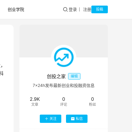
创业学院
登录
注册
投稿
投，
科
创投之家
编辑
7×24h发布最新创业和投融资信息
2.9K
0
0
文章
评论
粉丝
关注
私信