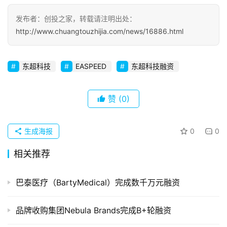
发
发布者：创投之家，转载请注明出处：
布
http://www.chuangtouzhijia.com/news/16886.html
登录
注册
并
购
东超科技
EASPEED
东超科技融资
重
组
赞
(0)
公
司
生成海报
0
0
上
市
相关推荐
创
巴泰医疗（BartyMedical）完成数千万元融资
投
数
品牌收购集团Nebula Brands完成B+轮融资
据