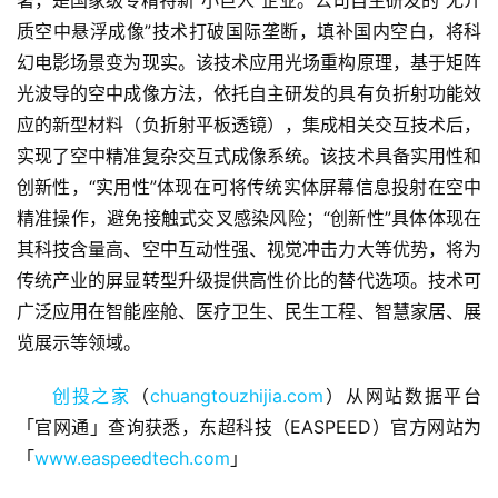
著，是国家级专精特新“小巨人”企业。公司自主研发的“无介
质空中悬浮成像”技术打破国际垄断，填补国内空白，将科
融
幻电影场景变为现实。该技术应用光场重构原理，基于矩阵
资
光波导的空中成像方法，依托自主研发的具有负折射功能效
报
道
应的新型材料（负折射平板透镜），集成相关交互技术后，
实现了空中精准复杂交互式成像系统。该技术具备实用性和
商
创新性，“实用性”体现在可将传统实体屏幕信息投射在空中
业
精准操作，避免接触式交叉感染风险；“创新性”具体体现在
观
其科技含量高、空中互动性强、视觉冲击力大等优势，将为
察
传统产业的屏显转型升级提供高性价比的替代选项。技术可
广泛应用在智能座舱、医疗卫生、民生工程、智慧家居、展
初
览展示等领域。
创
企
创投之家
（
chuangtouzhijia.com
）从网站数据平台
业
「官网通」查询获悉，东超科技（EASPEED）官方网站为
「
www.easpeedtech.com
」
品
投稿
牌