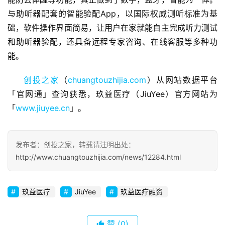
与助听器配套的智能验配App，以国际权威测听标准为基
商
础，软件操作界面简易，让用户在家就能自主完成听力测试
业
和助听器验配，还具备远程专家咨询、在线客服等多种功
观
能。
察
创投之家
（
chuangtouzhijia.com
）从网站数据平台
初
「官网通」查询获悉，玖益医疗（JiuYee）官方网站为
创
「
www.jiuyee.cn
」。
企
业
发布者：创投之家，转载请注明出处：
品
http://www.chuangtouzhijia.com/news/12284.html
投稿
牌
发
布
玖益医疗
JiuYee
玖益医疗融资
登录
注册
并
赞
(0)