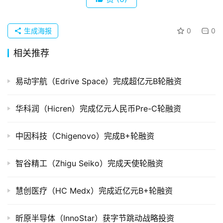
购
重
组
生成海报
0
0
相关推荐
公
司
上
易动宇航（Edrive Space）完成超亿元B轮融资
市
华科润（Hicren）完成亿元人民币Pre-C轮融资
创
投
中因科技（Chigenovo）完成B+轮融资
数
据
智谷精工（Zhigu Seiko）完成天使轮融资
创
慧创医疗（HC Medx）完成近亿元B+轮融资
业
学
昕原半导体（InnoStar）获字节跳动战略投资
院