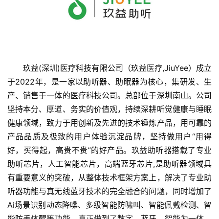
玖益(深圳)医疗科技有限公司（玖益医疗,JiuYee）成立
于2022年，是一家以助听器、助眠器为核心，集研发、生
产、销售于一体的医疗科技公司。总部位于深圳南山。公司
坚持本分、厚道、务实的价值观，持续深耕听觉健康与睡眠
健康领域，致力于用创新及先进的技术锤炼产品，用可靠的
产品品质及极致的用户体验沉淀品牌，坚持做用户“用得
首
好，买得起，高贵不贵”的好产品。玖益助听器搭载了专业
页
助听芯片，人工智能芯片，高端蓝牙芯片,是助听器领域具
有重要意义的突破，从整体技术框架方案上，解决了专业助
融
听器功能与真无线蓝牙技术的完全融合的问题，同时增加了
资
Ai场景识别动态降噪、多级智能防啸叫、智能佩戴检测、智
报
道
能防丢体醒等功能，真正做到了数字，蓝牙，智能为一体。