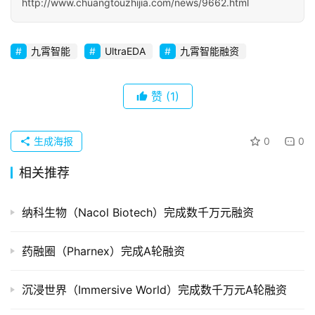
http://www.chuangtouzhijia.com/news/9662.html
初
创
企
九霄智能
UltraEDA
九霄智能融资
业
赞
(1)
品
投稿
牌
发
生成海报
0
0
布
相关推荐
登录
注册
并
购
纳科生物（Nacol Biotech）完成数千万元融资
重
组
药融圈（Pharnex）完成A轮融资
公
沉浸世界（Immersive World）完成数千万元A轮融资
司
上