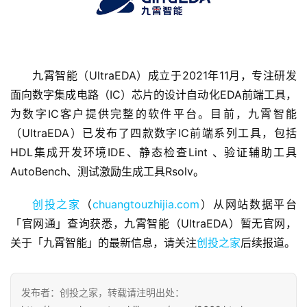
九霄智能（UltraEDA）成立于2021年11月，专注研发
首
面向数字集成电路（IC）芯片的设计自动化EDA前端工具，
页
为数字IC客户提供完整的软件平台。目前，九霄智能
（UltraEDA）已发布了四款数字IC前端系列工具，包括
融
HDL集成开发环境IDE、静态检查Lint 、验证辅助工具
资
AutoBench、测试激励生成工具Rsolv。
报
道
创投之家
（
chuangtouzhijia.com
）从网站数据平台
「官网通」查询获悉，九霄智能（UltraEDA）暂无官网，
商
关于「九霄智能」的最新信息，请关注
创投之家
后续报道。
业
观
察
发布者：创投之家，转载请注明出处：