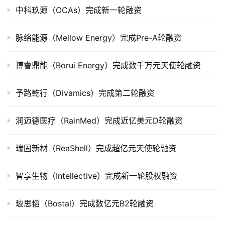
中科玖源（OCAs）完成新一轮融资
上
市
脉络能源（Mellow Energy）完成Pre-A轮融资
创
投
博睿鼎能（Borui Energy）完成数千万元天使轮融资
数
据
予路乾行（Divamics）完成第二轮融资
创
润迈德医疗（RainMed）完成近亿美元D轮融资
业
学
瑞固新材（ReaShell）完成超亿元天使轮融资
院
智享生物（Intellective）完成新一轮股权融资
玻思韬（Bostal）完成数亿元B2轮融资