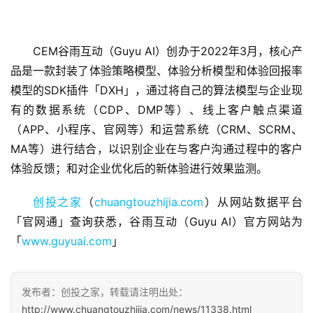
CEM谷雨互动（Guyu AI）创办于2022年3月，核心产
品是一款封装了体验策略模型、体验分析模型和体验回报率
首
模型的SDK插件「DXH」，通过将自己的算法模型与企业现
页
有的数据系统（CDP、DMP等）、线上客户触点渠道
（APP、小程序、官网等）和运营系统（CRM、SCRM、
融
MA等）进行结合，以识别企业在与客户沟通过程中的客户
资
体验反馈；和对企业优化后的新体验进行效果监测。
报
道
创投之家
（
chuangtouzhijia.com
）从网站数据平台
「官网通」查询获悉，谷雨互动（Guyu AI）官方网站为
商
「
www.guyuai.com
」
业
观
察
发布者：创投之家，转载请注明出处：
http://www.chuangtouzhijia.com/news/11338.html