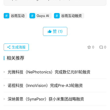
初
创
企
谷雨互动
Guyu AI
谷雨互动融资
业
赞
(1)
品
投稿
牌
发
生成海报
0
0
布
相关推荐
登录
注册
并
购
光微科技（NePhotonics）完成数亿元B1轮融资
重
组
诺视科技（InnoVision）完成Pre-A3轮融资
公
深纳普思（SynaPsor）获小米集团战略融资
司
上