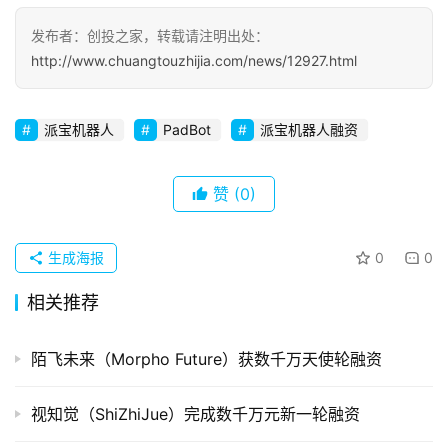
发布者：创投之家，转载请注明出处：
初
http://www.chuangtouzhijia.com/news/12927.html
创
企
业
派宝机器人
PadBot
派宝机器人融资
品
赞
(0)
投稿
牌
发
布
生成海报
0
0
登录
注册
相关推荐
并
购
重
陌飞未来（Morpho Future）获数千万天使轮融资
组
视知觉（ShiZhiJue）完成数千万元新一轮融资
公