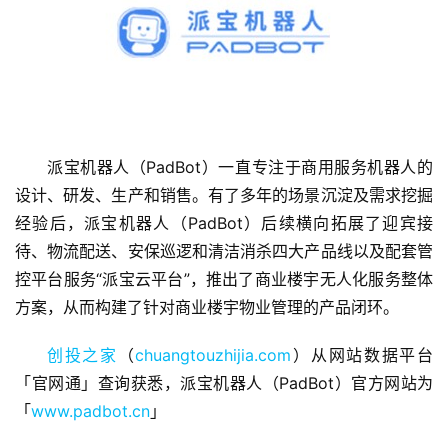
派宝机器人（PadBot）一直专注于商用服务机器人的
首
页
设计、研发、生产和销售。有了多年的场景沉淀及需求挖掘
经验后，派宝机器人（PadBot）后续横向拓展了迎宾接
融
待、物流配送、安保巡逻和清洁消杀四大产品线以及配套管
资
控平台服务“派宝云平台”，推出了商业楼宇无人化服务整体
报
方案，从而构建了针对商业楼宇物业管理的产品闭环。
道
创投之家
（
chuangtouzhijia.com
）从网站数据平台
商
「官网通」查询获悉，派宝机器人（PadBot）官方网站为
业
「
www.padbot.cn
」
观
察