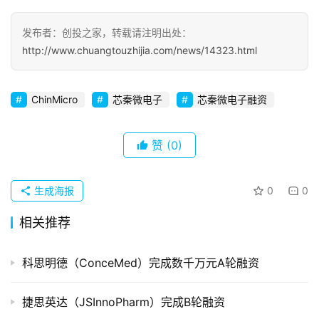
察
发布者：创投之家，转载请注明出处：
初
http://www.chuangtouzhijia.com/news/14323.html
创
企
业
ChinMicro
芯秦微电子
芯秦微电子融资
品
投稿
赞
(0)
牌
发
布
生成海报
0
0
登录
注册
相关推荐
并
购
重
科思明德（ConceMed）完成数千万元A轮融资
组
捷思英达（JSInnoPharm）完成B轮融资
公