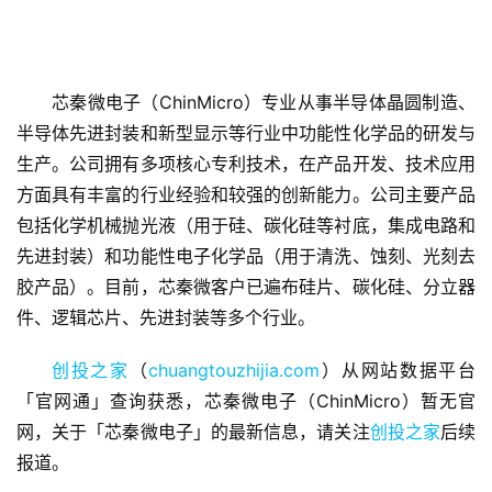
芯秦微电子（ChinMicro）专业从事半导体晶圆制造、
半导体先进封装和新型显示等行业中功能性化学品的研发与
生产。公司拥有多项核心专利技术，在产品开发、技术应用
首
方面具有丰富的行业经验和较强的创新能力。公司主要产品
页
包括化学机械抛光液（用于硅、碳化硅等衬底，集成电路和
先进封装）和功能性电子化学品（用于清洗、蚀刻、光刻去
融
胶产品）。目前，芯秦微客户已遍布硅片、碳化硅、分立器
资
件、逻辑芯片、先进封装等多个行业。
报
道
创投之家
（
chuangtouzhijia.com
）从网站数据平台
「官网通」查询获悉，芯秦微电子（ChinMicro）暂无官
商
网，关于「芯秦微电子」的最新信息，请关注
创投之家
后续
业
报道。
观