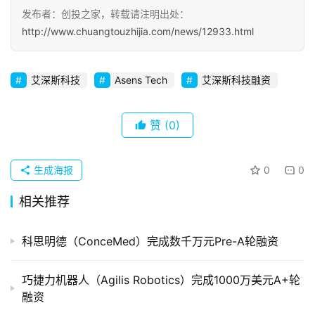
发布者：创投之家，转载请注明出处：
初
http://www.chuangtouzhijia.com/news/12933.html
创
企
艾深斯科技
Asens Tech
艾深斯科技融资
业
品
赞
(0)
投稿
牌
发
生成海报
0
0
布
登录
注册
相关推荐
并
购
科思明德（ConceMed）完成数千万元Pre-A轮融资
重
组
巧捷力机器人（Agilis Robotics）完成1000万美元A+轮
融资
公