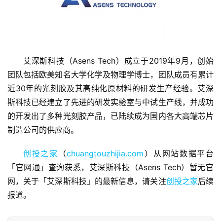
艾深斯科技（Asens Tech）成立于2019年9月，创始
团队包括欧美知名大学化学及物理学博士，团队成员有累计
首
近30年的光刻胶及其高纯化原材料的研发生产经验。艾深
页
斯科技已经建立了先进的研发实验室与中试生产线，并成功
的开发出了多种光刻胶产品，已陆续成为国内各大高端芯片
融
制造公司的供应商。
资
报
创投之家
（
chuangtouzhijia.com
）从网站数据平台
道
「官网通」查询获悉，艾深斯科技（Asens Tech）暂无官
商
网，关于「艾深斯科技」的最新信息，请关注
创投之家
后续
业
报道。
观
察