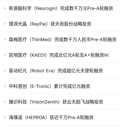
司
上
新源脑科学（Neurogin）完成数千万元Pre-A轮融资
市
理湃光晶（RayPai）获天邑股份战略投资
创
投
森梅医疗（ThinMed）完成数千万人民币Pre-A轮融资
数
据
凯地医疗（KAEDI）完成近亿元A轮及A+轮融资￼
创
星动纪元（Robot Era）完成超亿元天使轮融资
业
学
中科意创（E-Tronic）累计完成亿元融资
院
臻识科技（VisionZenith）获云天励飞战略投资
海璞诺（HEPROA）获近千万Pre-A轮融资