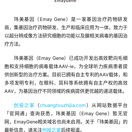
玮美基因（Emay Gene）是一家基因治疗药物研发
商，集基因治疗药物研发、生产和临床应用为一体，致力于
以超分辨成像方法研究细胞的功能以及腺相关病毒的基因治
疗方法。
首
页
玮美基因（Emay Gene）已成功开发出高效靶向毛细
胞和支持细胞的病毒载体AAV-ie，为全球听力疾病患者提
融
供创新型的治疗方案。目前已拥有自主专利的AAV载体，和
资
多项发明专利，在眼科、耳科等系统拥有自主产权的高效
报
AAV，为基因治疗不同领域的疾病提供更优越的递送载体。
道
创投之家
（
chuangtouzhijia.com
）从网站数据平台
商
「官网通」查询获悉，玮美基因（Emay Gene）暂无官
业
网，EmayGene相关域名也尚未启用。关于「玮美基因」的
观
最新信息，请关注
创投之家
后续报道。