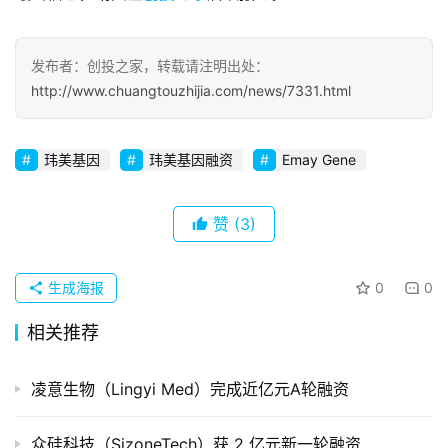
察
初
发布者：创投之家，转载请注明出处：
创
http://www.chuangtouzhijia.com/news/7331.html
企
业
玮美基因
玮美基因融资
Emay Gene
品
投稿
牌
赞
(3)
发
布
登录
注册
生成海报
0
0
并
相关推荐
购
重
组
凌意生物（Lingyi Med）完成近亿元A轮融资
公
众硅科技（SizoneTech）获 2 亿元新一轮融资