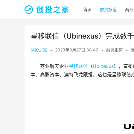
首页
融资报道
商业
星移联信（Ubinexus）完成数千
创投之家
•
2023年9月27日 08:46
•
融资报道
•
阅
商业航天企业
星移联信
（
Ubinexus
），宣布
本、高脉资本、澳特飞龙跟投。这也是星移联信成