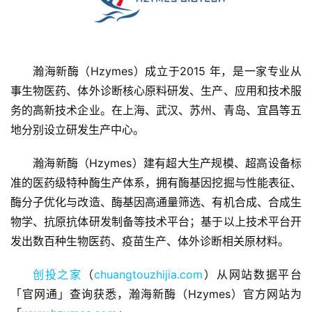
瀚海新酶（Hzymes）成立于2015 年，是一家专业从
事生物医药、体外诊断核心原料研发、生产、应用和技术服
务的高新技术企业。在上海、武汉、苏州、青岛、宜昌等五
地分别设立研发生产中心。
首
页
瀚海新酶（Hzymes）建有超大生产规模、超高设备标
准的医药级特种酶生产体系，拥有酶基因挖掘与性能表征、
融
酶分子优化与改造、酶基因高通量筛选、有机合成、合成生
资
物学、抗原抗体研发制备等技术平台；基于以上技术平台开
报
发出数百种生物医药、疫苗生产、体外诊断相关原材料。
道
创投之家
（
chuangtouzhijia.com
）从网站数据平台
商
「官网通」查询获悉，瀚海新酶（Hzymes）官方网站为
业