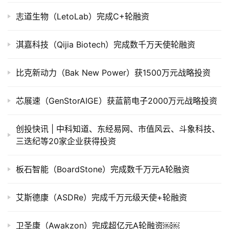
公
志道生物（LetoLab）完成C+轮融资
司
上
淇嘉科技（Qijia Biotech）完成数千万天使轮融资
市
比克新动力（Bak New Power）获1500万元战略投资
创
投
数
芯展速（GenStorAIGE）获蓝箭电子2000万元战略投资
据
创投快讯 | 中科知道、东经易网、市值风云、斗象科技、​
创
三迭纪等20家企业获得投资
业
学
板石智能（BoardStone）完成数千万元A轮融资
院
艾斯德康（ASDRe）完成千万元级天使+轮融资
卫圣康（Awakzon）完成超亿元A轮融资￼￼