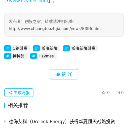
「
www.hzymes.com
」。
观
察
发布者：创投之家，转载请注明出处：
初
http://www.chuangtouzhijia.com/news/5395.html
创
企
业
C轮融资
瀚海新酶
瀚海新酶融资
特种酶
Hzymes
品
投稿
牌
赞
(1)
发
布
登录
注册
生成海报
0
0
并
购
相关推荐
重
组
德海艾科（Dreieck Energy）获得华夏恒天战略投资