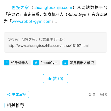
业
观
创投之家
（
chuangtouzhijia.com
）从网站数据平台
察
「官网通」查询获悉，如身机器人（RobotGym）官方网站
为「
www.robot-gym.com
」。
初
创
企
发布者：创投之家，转载请注明出处：
业
http://www.chuangtouzhijia.com/news/18197.html
品
投稿
牌
如身机器人
RobotGym
如身机器人融资
发
布
赞
(0)
登录
注册
并
购
生成海报
0
0
重
相关推荐
组