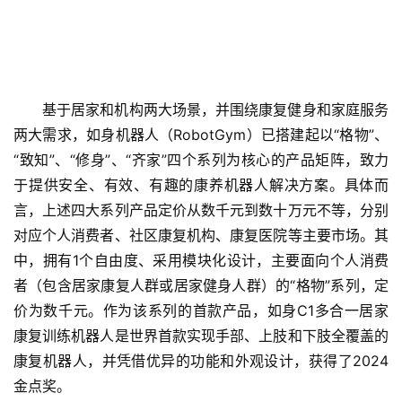
基于居家和机构两大场景，并围绕康复健身和家庭服务
两大需求，如身机器人（RobotGym）已搭建起以“格物”、
“致知”、“修身”、“齐家”四个系列为核心的产品矩阵，致力
于提供安全、有效、有趣的康养机器人解决方案。具体而
首
言，上述四大系列产品定价从数千元到数十万元不等，分别
页
对应个人消费者、社区康复机构、康复医院等主要市场。其
中，拥有1个自由度、采用模块化设计，主要面向个人消费
融
者（包含居家康复人群或居家健身人群）的“格物”系列，定
资
报
价为数千元。作为该系列的首款产品，如身C1多合一居家
道
康复训练机器人是世界首款实现手部、上肢和下肢全覆盖的
康复机器人，并凭借优异的功能和外观设计，获得了2024
商
金点奖。