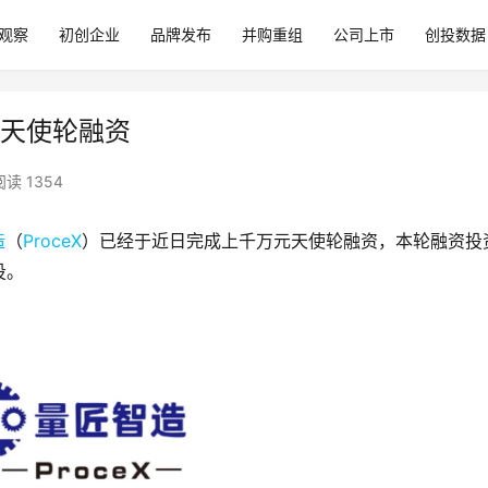
观察
初创企业
品牌发布
并购重组
公司上市
创投数据
元天使轮融资
阅读 1354
造
（
ProceX
）已经于近日完成上千万元天使轮融资，本轮融资投
投。