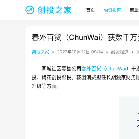
首页
融资报道
商业
春外百货（ChunWai）获数千万
创投之家
•
2022年10月12日 09:14
•
融资报道
•
同城社区零售公司
春外百货
（
ChunWai
）于
投、梅花创投跟投。鞍羽消费担任长期独家财务
升级等方面。