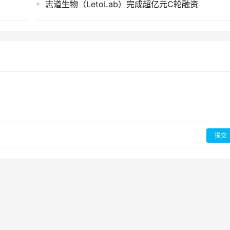
志道生物（LetoLab）完成超亿元C轮融资
提交