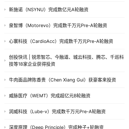
上
新施诺（NSYNU）完成数亿元A轮融资
市
泉智博（Motorevo）完成数千万元Pre-A轮融资
创
投
数
心寰科技（CardioAcc）完成数千万元Pre-A轮融资
据
创投快讯 | 锐思智芯、​今融道、城云科技、腾芯、千巡科
创
技等18家企业获得投资
业
学
牛肉面品牌陈香贵（Chen Xiang Gui）获豪客来投资
院
威脉医疗（WEMT）完成超亿元B轮融资
润威科技（Lube-v）完成数千万元Pre-A轮融资
深度原理（Deep Principle）完成种子+轮融资