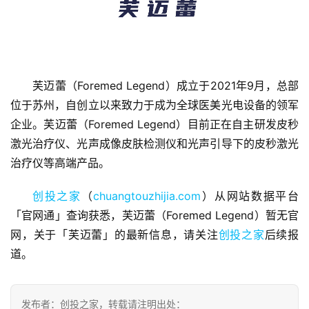
芙迈蕾（Foremed Legend）成立于2021年9月，总部
首
位于苏州，自创立以来致力于成为全球医美光电设备的领军
页
企业。芙迈蕾（Foremed Legend）目前正在自主研发皮秒
激光治疗仪、光声成像皮肤检测仪和光声引导下的皮秒激光
融
治疗仪等高端产品。
资
报
创投之家
（
chuangtouzhijia.com
）从网站数据平台
道
「官网通」查询获悉，芙迈蕾（Foremed Legend）暂无官
网，关于「芙迈蕾」的最新信息，请关注
创投之家
后续报
商
道。
业
观
察
发布者：创投之家，转载请注明出处：