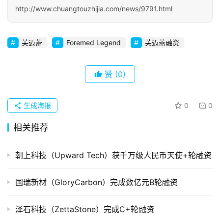
http://www.chuangtouzhijia.com/news/9791.html
初
创
企
芙迈蕾
Foremed Legend
芙迈蕾融资
业
赞
(0)
品
投稿
牌
发
生成海报
0
0
布
相关推荐
登录
注册
并
购
朝上科技（Upward Tech）获千万级人民币天使+轮融资
重
组
国瑞新材（GloryCarbon）完成数亿元B轮融资
公
泽石科技（ZettaStone）完成C+轮融资
司