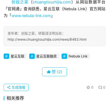
创投之家
（
chuangtouzhijia.com
）从网站数据平台
观
「官网通」查询获悉，星云互联（Nebula Link）官方网站
察
为「
www.nebula-link.com
」
初
创
发布者：创投之家，转载请注明出处：
企
http://www.chuangtouzhijia.com/news/8483.html
业
品
星云互联
星云互联融资
Nebula Link
投稿
牌
发
布
赞
(2)
登录
注册
并
生成海报
0
0
购
重
相关推荐
组