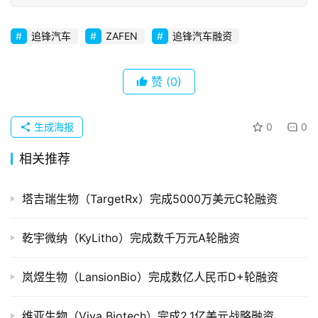
初
创
企
追锋汽车
ZAFEN
追锋汽车融资
业
赞
(0)
品
投稿
牌
发
生成海报
0
0
布
相关推荐
登录
注册
并
购
塔吉瑞生物（TargetRx）完成5000万美元C轮融资
重
组
乾宇微纳（KyLitho）完成数千万元A轮融资
公
岚煜生物（LansionBio）完成数亿人民币D+轮融资
司
上
维亚生物（Viva Biotech）完成2.1亿美元战略融资