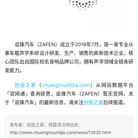
首
页
追锋汽车（ZAFEN）成立于2019年7月，是一家专业从
事车载声学系统设计研发、生产、销售的高新技术企业，核
融
心团队出自国际知名音响品牌公司，拥有声学领域全链条研
资
发能力。
报
道
创投之家
（
chuangtouzhijia.com
）从网站数据平台
「官网通」查询获悉，追锋汽车（ZAFEN）暂无官网，关
商
于「追锋汽车」的最新信息，请关注
创投之家
后续报道。
业
观
察
发布者：创投之家，转载请注明出处：
http://www.chuangtouzhijia.com/news/12620.html