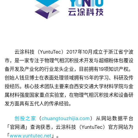
云涂科技（YuntuTec）2017年10月成立于浙江省宁波
首
市，是一家专注于物理气相沉积技术开发与超细粉体包覆设
页
备开发及产业化的行业龙头企业，目前拥有19项知识产权。
创始人钱旦博士在表面处理领域拥有15年的学习、科研及传
融
授经历。核心技术团队主要来自西安交通大学材料学院与金
资
属材料强度国家重点实验室，在物理气相沉积技术和设备研
报
道
发方面具有五代人的传承经验。
创投之家
（
chuangtouzhijia.com
）从网站数据平台
商
「官网通」查询获悉，云涂科技（YuntuTec）官方网站为
业
观
「
www.yuntutec.net
」。