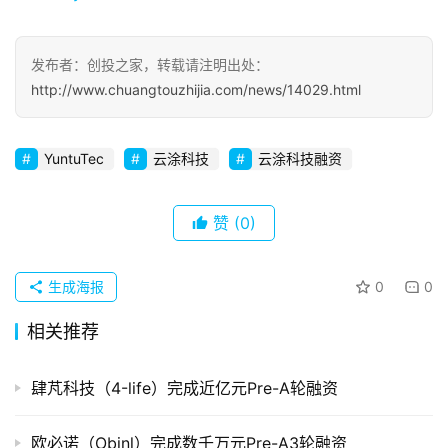
察
发布者：创投之家，转载请注明出处：
初
http://www.chuangtouzhijia.com/news/14029.html
创
企
业
YuntuTec
云涂科技
云涂科技融资
品
投稿
牌
赞
(0)
发
布
生成海报
0
0
登录
注册
并
相关推荐
购
重
肆芃科技（4-life）完成近亿元Pre-A轮融资
组
欧必诺（Obinl）完成数千万元Pre-A3轮融资