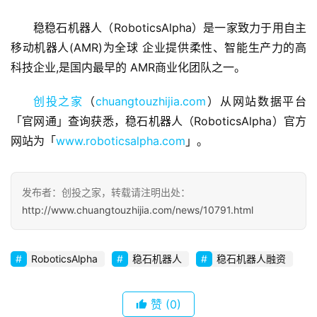
稳稳石机器人（RoboticsAlpha）是一家致力于用自主
移动机器人(AMR)为全球 企业提供柔性、智能生产力的高
首
科技企业,是国内最早的 AMR商业化团队之一。
页
创投之家
（
chuangtouzhijia.com
）从网站数据平台
融
「官网通」查询获悉，稳石机器人（RoboticsAlpha）官方
资
网站为「
www.roboticsalpha.com
」。
报
道
发布者：创投之家，转载请注明出处：
商
http://www.chuangtouzhijia.com/news/10791.html
业
观
察
RoboticsAlpha
稳石机器人
稳石机器人融资
初
赞
(0)
创