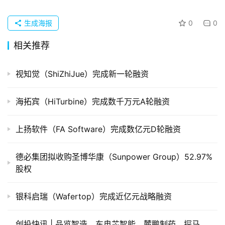
企
业
生成海报
0
0
品
相关推荐
投稿
牌
发
视知觉（ShiZhiJue）完成新一轮融资
布
登录
注册
海拓宾（HiTurbine）完成数千万元A轮融资
并
购
上扬软件（FA Software）完成数亿元D轮融资
重
组
德必集团拟收购圣博华康（Sunpower Group）52.97%
股权
公
司
上
银科启瑞（Wafertop）完成近亿元战略融资
市
创投快讯 | 品览智造、​东冉芯智能、麓鹏制药、探马