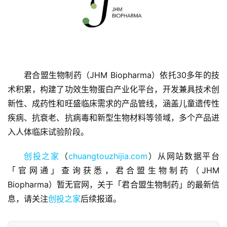
君合盟生物制药（JHM Biopharma）依托30多年的技
首
术积累，构建了功效生物蛋白产业化平台，开发兼具技术创
页
新性、成药性和旺盛临床需求的产品管线，涵盖儿童遗传性
疾病、抗衰老、抗病毒和新型生物材料等领域，多个产品进
融
入人体临床试验阶段。
资
报
创投之家
（
chuangtouzhijia.com
）从网站数据平台
道
「官网通」查询获悉，君合盟生物制药（JHM 
Biopharma）暂无官网，关于「君合盟生物制药」的最新信
商
业
息，请关注
创投之家
后续报道。
观
察