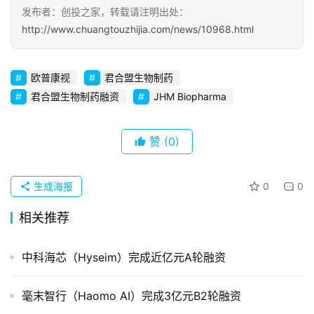
发布者：创投之家，转载请注明出处：
http://www.chuangtouzhijia.com/news/10968.html
初
创
企
欧普康视
君合盟生物制药
业
君合盟生物制药融资
JHM Biopharma
品
投稿
牌
赞
(0)
发
布
生成海报
0
0
登录
注册
并
相关推荐
购
重
中科海芯（Hyseim）完成近亿元A轮融资
组
毫末智行（Haomo AI）完成3亿元B2轮融资
公