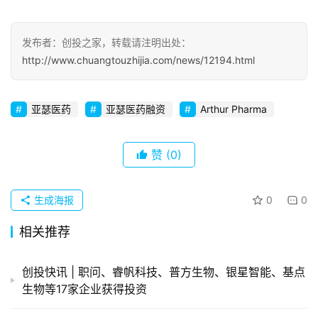
察
发布者：创投之家，转载请注明出处：
初
http://www.chuangtouzhijia.com/news/12194.html
创
企
业
亚瑟医药
亚瑟医药融资
Arthur Pharma
品
投稿
牌
赞
(0)
发
布
生成海报
0
0
登录
注册
并
相关推荐
购
重
创投快讯 | 职问、​睿帆科技、普方生物、银星智能、基点
组
生物等17家企业获得投资
公