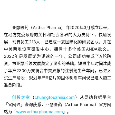
亚瑟医药（Arthur Pharma）自2020年3月成立以来，
在地方党委政府的关怀和社会各界的大力支持下，快速发
展，现有员工218人，已建成一支国际化的研发团队，并在
首
中美两地设有研发中心，拥有十多个美国ANDA批文。
页
2022年是发展尤为迅速的一年，公司成功完成了A轮融
资，为亚瑟后续发展奠定了坚实的基础。短短半年时间建成
融
了年产2300万支符合中美双报的注射剂生产车间，已进入
资
试生产阶段；规划年产6亿片的固体制剂车间现已进入施工
报
准备阶段。
道
创投之家
（
chuangtouzhijia.com
）从网站数据平台
商
「官网通」查询获悉，亚瑟医药（Arthur Pharma）官方网
业
观
站为「
www.arthurpharma.com
」。