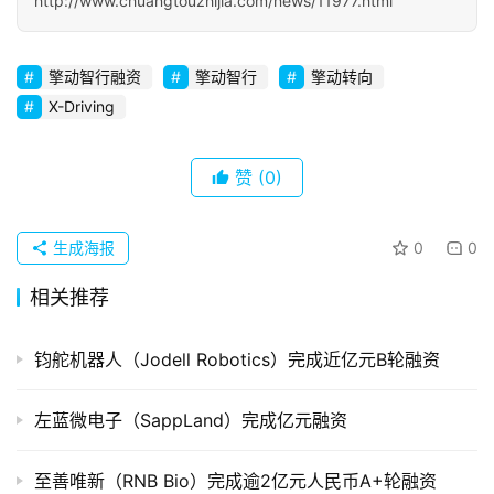
http://www.chuangtouzhijia.com/news/11977.html
初
创
擎动智行融资
擎动智行
擎动转向
企
业
X-Driving
品
赞
(0)
投稿
牌
发
布
生成海报
0
0
登录
注册
相关推荐
并
购
钧舵机器人（Jodell Robotics）完成近亿元B轮融资
重
组
左蓝微电子（SappLand）完成亿元融资
公
司
至善唯新（RNB Bio）完成逾2亿元人民币A+轮融资