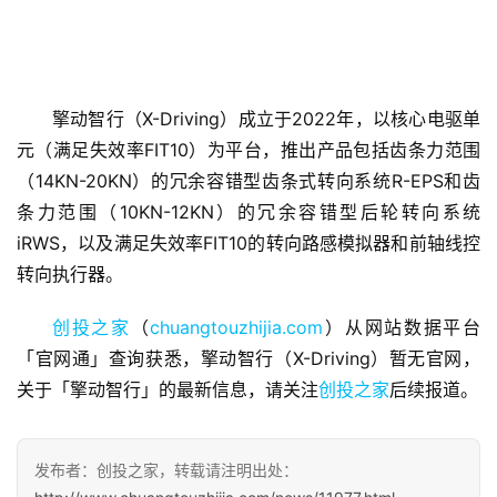
擎动智行（X-Driving）成立于2022年，以核心电驱单
元（满足失效率FIT10）为平台，推出产品包括齿条力范围
首
（14KN-20KN）的冗余容错型齿条式转向系统R-EPS和齿
页
条力范围（10KN-12KN）的冗余容错型后轮转向系统
iRWS，以及满足失效率FIT10的转向路感模拟器和前轴线控
融
资
转向执行器。
报
道
创投之家
（
chuangtouzhijia.com
）从网站数据平台
「官网通」查询获悉，擎动智行（X-Driving）暂无官网，
商
关于「擎动智行」的最新信息，请关注
创投之家
后续报道。
业
观
察
发布者：创投之家，转载请注明出处：