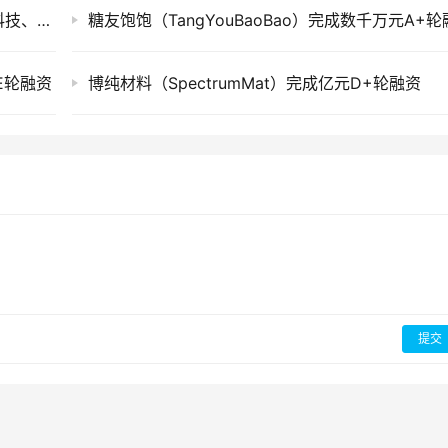
创投快讯 | 值耀、​拓数派、天域半导体、随锐科技、冰凰科技等21家企业获得投资
元E轮融资
博纯材料（SpectrumMat）完成亿元D+轮融资
提交