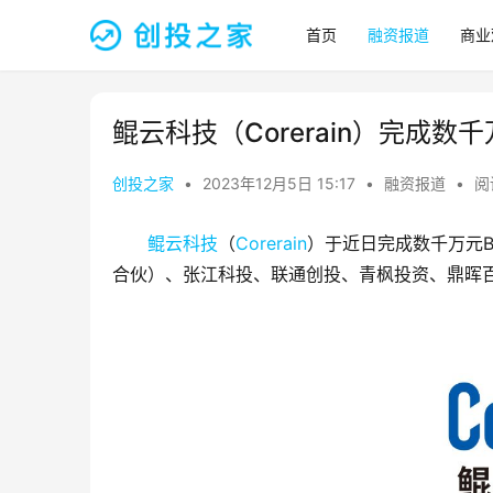
首页
融资报道
商业
鲲云科技（Corerain）完成数
创投之家
•
2023年12月5日 15:17
•
融资报道
•
阅
鲲云科技
（
Corerain
）于近日完成数千万元
合伙）、张江科投、联通创投、青枫投资、鼎晖