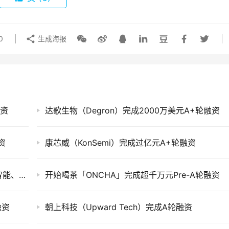
0
生成海报
融资
达歌生物（Degron）完成2000万美元A+轮融资
资
康芯威（KonSemi）完成过亿元A+轮融资
创投快讯 | 职问、​睿帆科技、普方生物、银星智能、基点生物等17家企业获得投资
开始喝茶「ONCHA」完成超千万元Pre-A轮融资
融资
朝上科技（Upward Tech）完成A轮融资