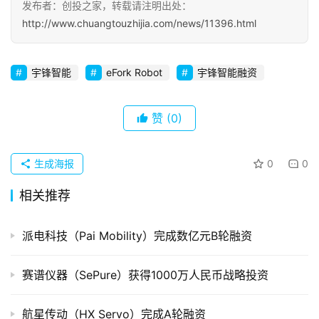
发布者：创投之家，转载请注明出处：
初
http://www.chuangtouzhijia.com/news/11396.html
创
企
业
宇锋智能
eFork Robot
宇锋智能融资
品
赞
(0)
投稿
牌
发
布
生成海报
0
0
登录
注册
相关推荐
并
购
重
派电科技（Pai Mobility）完成数亿元B轮融资
组
赛谱仪器（SePure）获得1000万人民币战略投资
公
司
航星传动（HX Servo）完成A轮融资