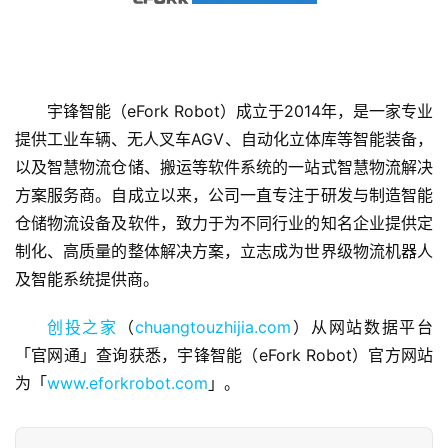
宇锋智能（eFork Robot）成立于2014年，是一家专业
提供工业车辆、无人叉车AGV、自动化立体库等智能装备，
首
页
以及智慧物流仓储、搬运等软件系统的一站式智慧物流解决
方案服务商。自成立以来，公司一直专注于研发与制造智能
融
仓储物流设备及软件，致力于为不同行业的知名企业提供定
资
制化、高质量的整体解决方案，立志成为世界级物流机器人
报
及智能系统提供商。
道
创投之家
（
chuangtouzhijia.com
）从网站数据平台
商
「官网通」查询获悉，宇锋智能（eFork Robot）官方网站
业
为「
www.eforkrobot.com
」。
观
察