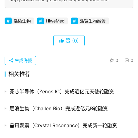
初
创
企
浩微生物
HiweMed
浩微生物融资
业
赞
(0)
品
投稿
牌
发
生成海报
0
0
布
相关推荐
登录
注册
并
购
篆芯半导体（Zenos IC）完成近亿元天使轮融资
重
组
层浪生物（Challen Bio）完成近亿元B轮融资
公
晶讯聚震（Crystal Resonance）完成新一轮融资
司
上