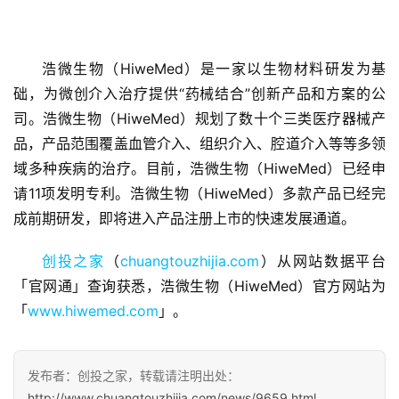
浩微生物（HiweMed）是一家以生物材料研发为基
础，为微创介入治疗提供“药械结合”创新产品和方案的公
首
司。浩微生物（HiweMed）规划了数十个三类医疗器械产
页
品，产品范围覆盖血管介入、组织介入、腔道介入等等多领
域多种疾病的治疗。目前，浩微生物（HiweMed）已经申
融
请11项发明专利。浩微生物（HiweMed）多款产品已经完
资
成前期研发，即将进入产品注册上市的快速发展通道。
报
道
创投之家
（
chuangtouzhijia.com
）从网站数据平台
「官网通」查询获悉，浩微生物（HiweMed）官方网站为
商
「
www.hiwemed.com
」。
业
观
察
发布者：创投之家，转载请注明出处：
http://www.chuangtouzhijia.com/news/9659.html