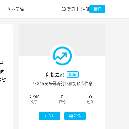
创业学院
登录
注册
投稿
千
面向
创投之家
编辑
的智
7×24h发布最新创业和投融资信息
2.9K
0
0
文章
评论
粉丝
关注
私信