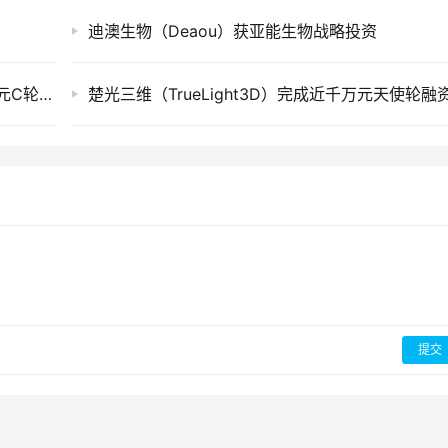
迪澳生物（Deaou）获亚能生物战略投资
安道药业（Kind Pharmaceutical）完成超4亿元C轮融资
楚光三维（TrueLight3D）完成近千万元天使轮融
提交