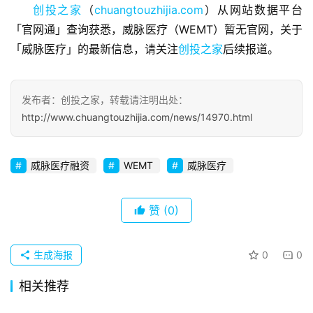
创投之家
（
chuangtouzhijia.com
）从网站数据平台
观
察
「官网通」查询获悉，威脉医疗（WEMT）暂无官网，关于
「威脉医疗」的最新信息，请关注
创投之家
后续报道。
初
创
企
发布者：创投之家，转载请注明出处：
业
http://www.chuangtouzhijia.com/news/14970.html
品
威脉医疗融资
WEMT
威脉医疗
投稿
牌
发
布
赞
(0)
登录
注册
并
生成海报
0
0
购
重
相关推荐
组