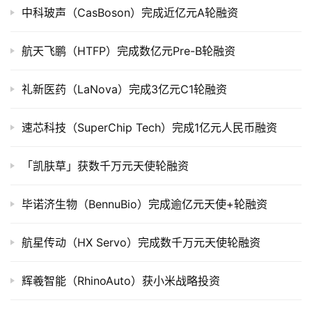
中科玻声（CasBoson）完成近亿元A轮融资
公
司
航天飞鹏（HTFP）完成数亿元Pre-B轮融资
上
市
礼新医药（LaNova）完成3亿元C1轮融资
创
投
速芯科技（SuperChip Tech）完成1亿元人民币融资
数
据
「凯肤草」获数千万元天使轮融资
创
毕诺济生物（BennuBio）完成逾亿元天使+轮融资
业
学
航星传动（HX Servo）完成数千万元天使轮融资
院
辉羲智能（RhinoAuto）获小米战略投资