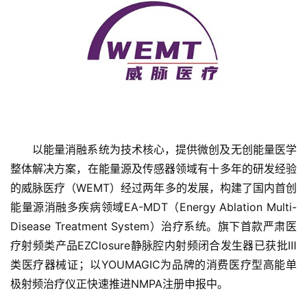
首
以能量消融系统为技术核心，提供微创及无创能量医学
页
整体解决方案，在能量源及传感器领域有十多年的研发经验
的威脉医疗（WEMT）经过两年多的发展，构建了国内首创
融
能量源消融多疾病领域EA-MDT（Energy Ablation Multi-
资
Disease Treatment System）治疗系统。旗下首款严肃医
报
疗射频类产品EZClosure静脉腔内射频闭合发生器已获批Ⅲ
道
类医疗器械证；以YOUMAGIC为品牌的消费医疗型高能单
极射频治疗仪正快速推进NMPA注册申报中。
商
业